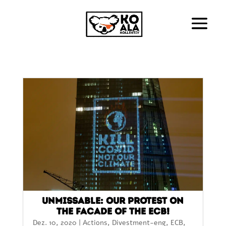
Unmissable: Our protest on
the facade of the ECB!
Dez. 10, 2020
|
Actions
,
Divestment-eng
,
ECB
,