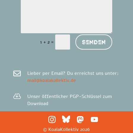
Alternative:
Senden
=
1 + 2

Lieber per Email? Du erreichst uns unter:
mail@koalakollektiv.de

Unser öffentlicher PGP-Schlüssel zum
Download
© KoalaKollektiv
2026